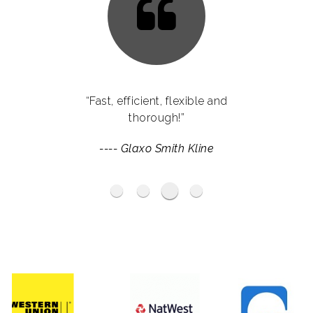
“Fast, efficient, flexible and
thorough!”
----
Glaxo Smith Kline
Haymarket Media Group
BP
Ogilvy