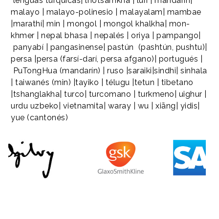
lenguas túrquicas| lhotsamkha | luri | mandarín|
malayo | malayo-polinesio | malayalam| mambae
|marathí| min | mongol | mongol khalkha| mon-
khmer | nepal bhasa | nepalés | oriya | pampango|
panyabí | pangasinense| pastún (pashtún, pushtu)|
persa |persa (farsí-darí, persa afgano)| portugués |
PuTongHua (mandarín) | ruso |saraiki|sindhi| sinhala
| taiwanés (min) |tayiko | télugu |tetun | tibetano
|tshanglakha| turco| turcomano | turkmeno| uighur |
urdu uzbeko| vietnamita| waray | wu | xiāng| yidis|
yue (cantonés)