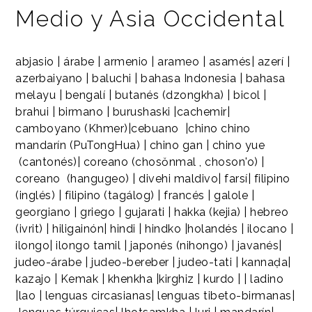
Medio y Asia Occidental
abjasio | árabe | armenio | arameo | asamés| azerí |
azerbaiyano | baluchi | bahasa Indonesia | bahasa
melayu | bengalí | butanés (dzongkha) | bicol |
brahui | birmano | burushaski |cachemir|
camboyano (Khmer)|cebuano |chino chino
mandarín (PuTongHua) | chino gan | chino yue
(cantonés)| coreano (chosŏnmal , choson'o) |
coreano (hangugeo) | divehi maldivo| farsí| filipino
(inglés) | filipino (tagálog) | francés | galole |
georgiano | griego | gujarati | hakka (kejia) | hebreo
(ivrit) | hiligainón| hindi | hindko |holandés | ilocano |
ilongo| ilongo tamil | japonés (nihongo) | javanés|
judeo-árabe | judeo-bereber | judeo-tati | kannaḍa|
kazajo | Kemak | khenkha |kirghiz | kurdo | | ladino
|lao | lenguas circasianas| lenguas tibeto-birmanas|