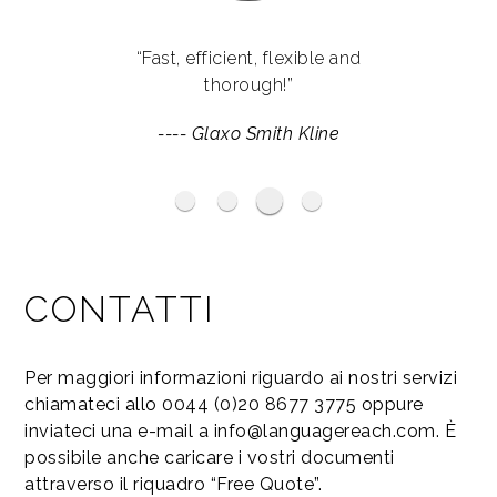
“Language Reach have provided us
“Fast, efficient, flexible and
with services which go far beyond
thorough!”
the remits of translations. They have
----
Glaxo Smith Kline
helped us enormously with their
expertise throughout some of our
international campaigns.”
Haymarket Media Group
BP
----
Ogilvy
CONTATTI
Per maggiori informazioni riguardo ai nostri servizi
chiamateci allo 0044 (0)20 8677 3775 oppure
inviateci una e-mail a info@languagereach.com. È
possibile anche caricare i vostri documenti
attraverso il riquadro “Free Quote”.