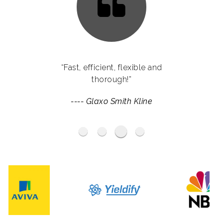
“Language Reach have provided us
“Fast, efficient, flexible and
with services which go far beyond
thorough!”
the remits of translations. They have
----
Glaxo Smith Kline
helped us enormously with their
expertise throughout some of our
international campaigns.”
Haymarket Media Group
BP
----
Ogilvy