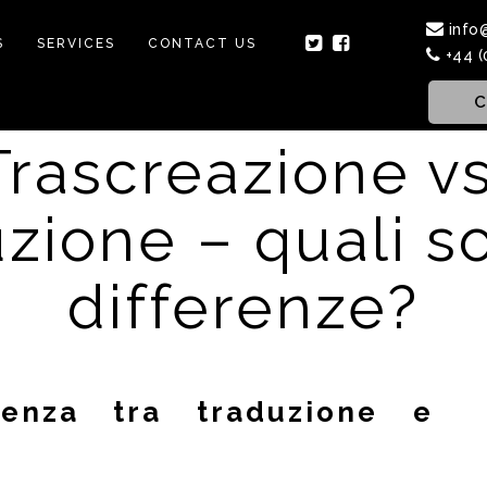
info
S
SERVICES
CONTACT US
+44 (
C
Trascreazione vs
zione – quali s
differenze?
enza tra traduzione e