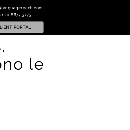
@languagereach.com
0) 20 8677 3775
LIENT PORTAL
.
ono le