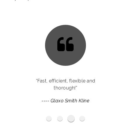
“Fast, efficient, flexible and
thorough!”
----
Glaxo Smith Kline
Haymarket Media Group
BP
Ogilvy